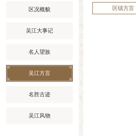
区镇方言
区况概貌
吴江大事记
名人望族
吴江方言
名胜古迹
吴江风物