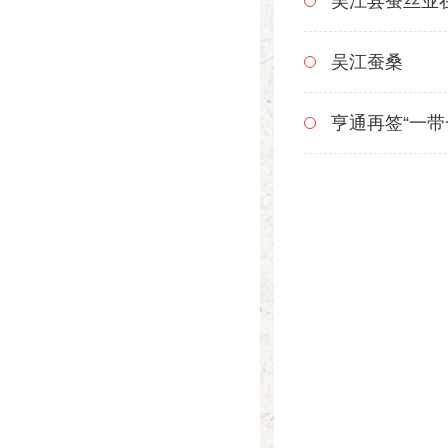
吴江县蚕丝业
吴江蚕桑
亨通再签“一带