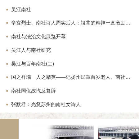
数十人，生意颇盛。与此同时在昆明开设
清末民初，吴燕绍、吴丰培父子两代长期
货，但规模不如重庆，炳麟自任该两公司
为我国边疆史地研究做出了不朽的贡献。
吴江南社
自滇越铁路、滇缅公路、国外航班输入百
档案馆馆藏司马氏宗谱由民国5年(1916
营，获利颇丰。唐炳麟还善于利用重庆、
础上续修而成。卷一、二为谱序、凡例、
辛亥烈士、南社诗人周实后人：祖辈的精神一直激励着我们
差落和计量差异(昆明的黄金计量较重庆
规、诰命、祠堂考、图说、墓志铭等，卷
素，昆明的1两黄金运抵重庆为1.1两)
卷十七为祠墓图、祭仪等，卷十八至二十
明黄金销往重庆，获利甚丰。唐炳麟的经
南社与法治文化展览开幕
载有朱熹、陈之茂、陈文烛等人文字。为
气，国民党政界人物及其眷属常有游资委
司马氏宗谱》作序的是同里人华秉钧，为
识了杜月笙、许世英、刘峙、顾祝同、钟
衔浙江截取知县。《资治通鉴》作者司马
吴江人与南社研究
生等军政要员。 唐炳麟在重庆南温泉
祖司马宗召的四世祖。 七、上陽徐氏家
自备汽车，抗战时期吴江寓川同胞常在
抗金名将、皇封忠壮公徐徽言后裔。自始
吴江与百年南社(二)
胜利之初，唐炳麟为首批回到上海的重庆
为止已历经27代。清顺治年间，出进士
紧缺，唐带来大量法币低价收购房地产及
府推官，清廉有政绩，后激流勇退辞官回
后复又经营房地产，在古拔路(今富民路)
初阳羡词派中颇有盛名。《上阳徐氏家乘
国之祥瑞 人之精英——记扬州民革百岁老人、南社最后一位诗人李仲南
武定路间的江宁路段)、愚园路、胶州路(
刻，蓝底黑字，放置在宜兴特产的竹制匣
国西路均有房产。另外还收购哈同花园(今
雅。据捐赠者徐老先生介绍，他出生在宜
南社同仇敌忾反复辟
拟仿照美国建24小时日夜电影院，但未果
先祖于明末定居上阳，清代建祠修谱，后
米的租金，包租江西中路福州路口汉弥尔登
就是根据民国三十一年（1942年）的老
其中11楼办公，12、13楼分别由炳麟
年间的老谱，也是当年徐氏族人在文革期
张默君：光复苏州的南社女诗人
的唯一一套。 八、绮山徐氏宗谱《绮山
 唐炳麟还参与创办亿中银行，任董事
徐竞荣先生的自家族谱，创修于明朝天顺元
延安东路(现址150号，为上海合作银行
历经明朝、清朝、民国的7次修辑，于20
槎，总经理夏大栋，唐福元、沈志鹏分任
修。 九、宦巷陈氏世谱《宦巷陈氏世谱
街口)、无锡(竹场巷)及厦门设分行，徐
治庚午（1870），2012年的续修工作
行业务。唐氏在亿中银行虽无实职，但有
史。 “国有史、方有志、家有谱”。家谱
资金调度和协调对外关系上起重要作用。