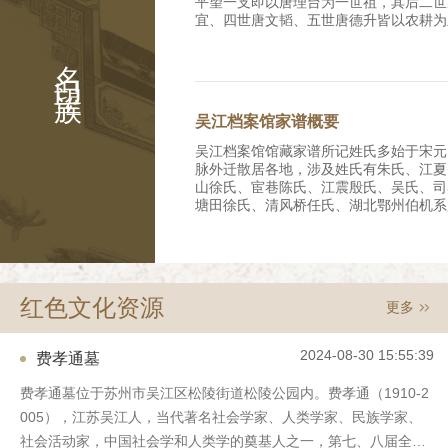
平望一支即以唐理台为一世祖，其后二世
宜、四世唐文韬、五世唐德升皆以农耕为
时，唐家已拥有良田数百亩，成为富裕农
名门望族
就读，八世唐忆望转营米粮业，九世唐菊
嘉庆年间(1796—1820年)迁入平望镇
斋、十一世唐皋兰(修龄)继续经商守业
遭兵燹，商业萧条，唐氏家产受损。战后
吴江档案馆家谱概要
并出租耕地逐渐恢复家业，清末在乎望镇
的唐大昌丝茧行，号称“唐半镇”、“唐百
吴江档案馆馆藏家谱所记姓氏多始于宋元
(修龄)生芝明、芝兴、芝芹等子，是为十
脉外迁散居各地，涉及姓氏有朱氏、江夏
兴(排行二或四)在平望镇西塘街合建三
山徐氏、宦巷陈氏、江震殷氏、吴氏、司
堂，前为铺面门楼，后面二进，兄弟俩各
塘田徐氏、清风桥任氏、湖北鄂州伯机系
接建了第四进。唐芝兴故世后耕畬草堂的
宅别业顾氏、三山叶氏、周氏，其中吴、
言转让与芝明长子唐耕畬。该屋于1996
名人辈出。 一、朱氏族谱先祖朱熹，始
世孙，明嘉靖中由南浔迁吴江之苏家港。
堂界碑。 芝明长子唐耕畬为南社社员
江费氏家族源于江夏，衍于西蜀。第一代
水及金石书画鉴赏，娶南浔嘉业堂刘承干
明朝嘉靖年间的人，族谱上有他以下十一
发后寓居沪上。唐耕畬生三子，即长孺、
红色文化资源
更多
载；第五代费允伦（字梅原）为康熙年间
武汉大学历史系系主任、教授，已亡故
元衡（字思任）、第七代费谦宜（字又谦
唐芝兴一支生长子昌言（伯文）、次子元
（字玉衡）均考中举人；第七代费廷珍（
名，幼时他人领养，早亡，无子嗣）、四
2024-08-30 15:55:39
费孝通墓
州府知府。 三、笠泽施氏支谱续集始迁
子昌炽；长女惠芳，嫁平湖朱家，次女名
程，派属泾溪，清顺治七年迁居吴江县震
幼女品珍适盛泽简家。 唐芝兴一支于
费孝通墓位于苏州市吴江区松陵街道松陵公园内。费孝通（1910-2
古称笠泽而名其支族。谱载序文、祭文、
屋于柳家弄南口（今该弄19号），前后
005），江苏吴江人，当代著名社会学家、人类学家、民族学家、
氏族人于清末有多人出国留学，回国后大
房，有花坛之属，院中植枇杷树，夏时果
路实业、银行金融等行业。其中施肇基曾
社会活动家，中国社会学和人类学的奠基人之一，第七、八届全国
两厢房楼房，其中楼上东部正房及双厢房