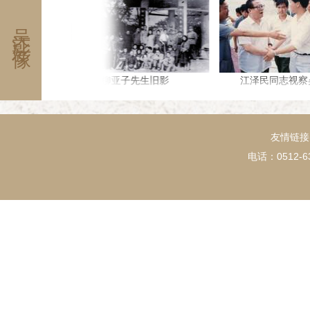
徙的轨迹，包罗了该家族的生息、繁衍、
还在香港开设期成公司、利成公司，经营
吴江影像
家约与历史文化的过程，对传承家风、晓
务，并在黄大仙庙附近购地建造简易平
化发展意义深远。
西贡盘进法商所开米绞（厂），在苏州观
设米厂于二门口（今苏州动物园址）。
1946年，唐炳麟应聘任私立盛湖初级
费，捐赠万有文库丛书一套数千册，以设
柳亚子先生旧影
江泽民同志视察吴江
还出资修筑盛泽汽车站至马家弄底约长3
汽车可直达镇区边缘。 唐家与柳家是
芝明的胞姐；与毛啸岑家过往甚密。唐家
姻亲，唐炳麟原配仲肇芬（字德庸）为仲
于湖州湖群女校，20年代末任教于盛泽
友情链接
学）蒙养园。由于仲家和沈家是表亲，以
电话：0512-63
提携炳麟，为炳麟的社交和经商活动打
德庸生子仲英，领养螟蛉女仲伟；与后妻
爱伦及子大伟。 （整理此文得到柳义南、王昌年、沈文起
先生、唐贻敏、唐能、唐露葵、李德贞女
忱）