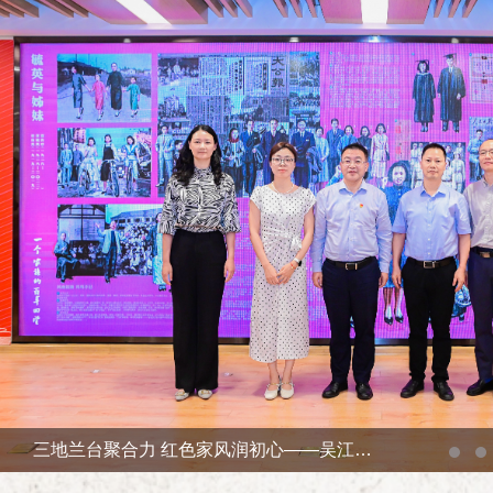
赓续红色血脉 谱写盛世华章——庆祝中国共产党成立105周年暨吴江名人风采图文展开展