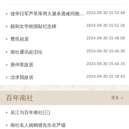
代财政总长、总统府顾问官、民国八年特
上西部正房及双厢房由大房炳麟居住，炳
人民代表大会常务委员会副委员长，中国人民政治协商会议第六届
职。 四、江震殷氏族谱吴江档案馆收藏的
下东部为五房昌炽所居；西部为昌言夫妇
全国委员会副主席，中国民主同盟中央委员会名誉主席、中央民族
2024-08-30 15:53:48
年修补本》为《江震殷氏族谱》的第五个版
侵华日军芦莘厍周大屠杀遇难同胞纪念馆（利字窑旧址）
在沪经商，盛泽无居房，后在柳家弄19
谱版本的基础上进行修补而成。《修补本
大学名誉校长。2005年4月24日22时38分，费孝通在北京逝世，享
天年之用。 唐昌言（伯文），清光绪十
排形式，A4纸幅面大小，于2012年印刷
2024-08-30 15:51:26
年95岁。遵照费孝通家人意愿，2007年4月3日在费老逝世近两周年
丽则女学校国耻纪念碑
于平望，光绪三十年（1904年）取入江
震殷氏始祖殷士乔（字侍桥）于明天启年
秀才（见薛凤昌《游庠录姓氏韵编》，吴
之际，他的骨灰在吴江松陵公园落葬，百年之后的费老，终于叶落
县迁至吴江县澄湖浜。清顺治元年（164
二年（1913年）当选为吴江县议员和江
2024-08-30 15:48:08
禄之变毁于战火，二始祖殷子山迁居黎里
费巩祖居
归根。在费老墓地的纪念碑上，刻着他写下的语句：“逝者如斯，而
江县禁烟专员。民国初年，曾在其柳家弄
十一年（1786年）迁居时属震泽县的平
未尝往也，生命、劳动和乡土结合在一起，就不怕时间的冲洗
盛泽学社，讲授四书五经、《古文观止》等
（1883年），由八世祖殷兆镛倡议，殷
2024-08-30 15:46:30
南社通讯处旧址
居，解放前夕去香港，病故于香港。唐昌
了。”纪念碑的下方是一块石雕书卷，象征着费老一生与书结缘，爱
成《江震殷氏族谱》。因该族谱由当时散
麟、宗麟（明华）；继室陈氏未育；偏房
氏合修，故谱名冠以“江震”二字。 五、
书、写书，埋头读书与著述，也象征着他一生以田野为课堂，以大
娜）生女贻敏（珍珠）、子佑麟（巧官）
2024-08-30 15:44:15
唐仲英故居
着明朝成化至清朝咸丰年间吴氏家族的脉
地为书房，行行重行行，把学术研究作为实现“志在富民”愿望的工
1972年），字期成，生于平望，幼时随
吴江的名门望族，600余载兴旺不衰。
完成小学学业，旋去浙江湖州就读中学，
具。整个墓区庄严大气，环境优美。
吴洪、吴山，再到边疆史地专家吴燕绍、
2024-08-30 15:38:43
沈求我故居
中学。青年时代喜爱体育活动，是当年盛
名。吴家历代坚守着为国尽忠，为亲尽孝
运动员。 1928年，里人仲少梅与唐
孙，子孙未必能守；积书以遗子孙，子孙
盛泽大戏院时，唐炳麟主持具体筹备及施
德于冥冥之中，子孙必有受其报者”，从
业，唐炳麟出任经理。该院依照上海丽都
许可以窥见一斑。“全孝翁”吴璋寻亲廿
百年南社
更多
厅、厢座及池座，共设座椅近800只，
葬，堪为孝子的典范。在吴氏族谱中，卷
指。 1934年，唐家姻亲沈鹏（之万
八“赠吴孝子诗”，卷之九“吴孝子寻亲记
专员公署专员，炳麟随往，任该署一科科
承“孝”的见证。积善之家必有余庆。吴
吴江与百年南社(三)
初显行政才干，受到沈鹏赞赏。1937年
尚书，吴璋之孙吴山官至刑部尚书，均为
政督察专员公署专员，炳麟亦随往，任该
为朝廷重臣。其后，吴氏后人遵从族谱中
南社名人姚鵷雏先生在芦墟
年，唐炳麟在重庆闹市区独资开设上海公
祖宗的德行为行为准则，待人处事皆崇尚